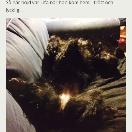
Så här nöjd var Lifa när hon kom hem… trött och
lycklig…