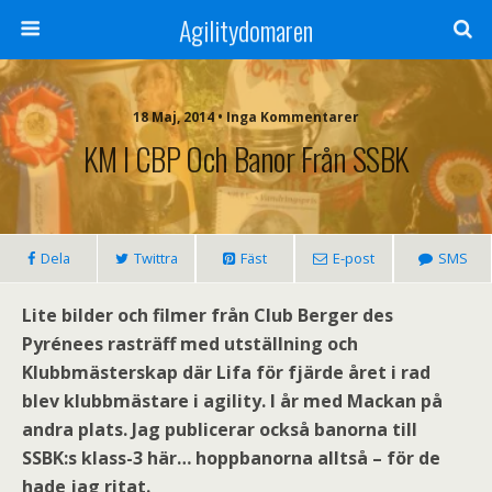
Agilitydomaren
18 Maj, 2014 • Inga Kommentarer
KM I CBP Och Banor Från SSBK
Dela
Twittra
Fäst
E-post
SMS
Lite bilder och filmer från Club Berger des
Pyrénees rasträff med utställning och
Klubbmästerskap där Lifa för fjärde året i rad
blev klubbmästare i agility. I år med Mackan på
andra plats. Jag publicerar också banorna till
SSBK:s klass-3 här… hoppbanorna alltså – för de
hade jag ritat.