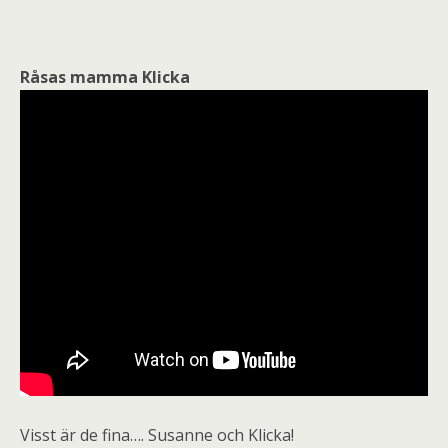
Råsas mamma Klicka
Visst är de fina…. Susanne och Klicka!