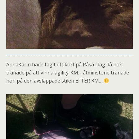
AnnaKarin hade tagit ett kort på Råsa idag då hon
tränade på att vinna agility-KM… åtminstone tränade
hon på den avslappade stilen EFTER KM…