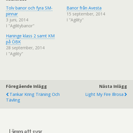
e
o
r
o
Tolv banor och fyra SM-
(
k
Banor från Avesta
Ö
(
pinnar
15 september, 2014
p
Ö
p
p
3 juni, 2014
I "Agility"
n
p
I "Agilitybanor"
a
n
s
a
i
s
Haninge klass 2 samt KM
e
i
t
e
på ÖBK
t
t
n
t
28 september, 2014
y
n
I "Agility"
t
y
t
t
f
t
ö
f
n
ö
s
n
t
s
e
t
r
e
Föregående Inlägg
)
r
Nästa Inlägg
)
Tankar Kring Träning Och
Light My Fire Illrosa
Tävling
Lämna ett svar