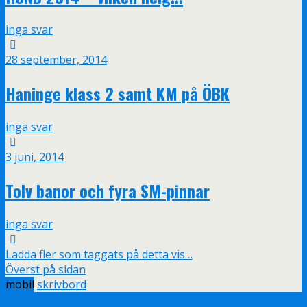
inga svar
28 september, 2014
Haninge klass 2 samt KM på ÖBK
inga svar
3 juni, 2014
Tolv banor och fyra SM-pinnar
inga svar
Ladda fler som taggats på detta vis…
Överst på sidan
mobil
skrivbord