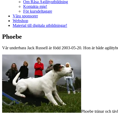
Om Råsa Agilityutbildning
Kontakta mig!
För kursdeltagare
Våra sponsorer
Webshop
Material till digitala utbildningar!
Phoebe
Vår underbara Jack Russell är född 2003-05-20. Hon är både agilityh
Phoebe tränar och tävl