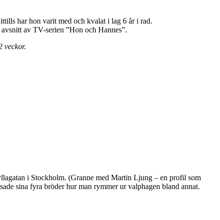
ills har hon varit med och kvalat i lag 6 år i rad.
t avsnitt av TV-serien ”Hon och Hannes”.
2 veckor.
yllagatan i Stockholm. (Granne med Martin Ljung – en profil som
isade sina fyra bröder hur man rymmer ur valphagen bland annat.