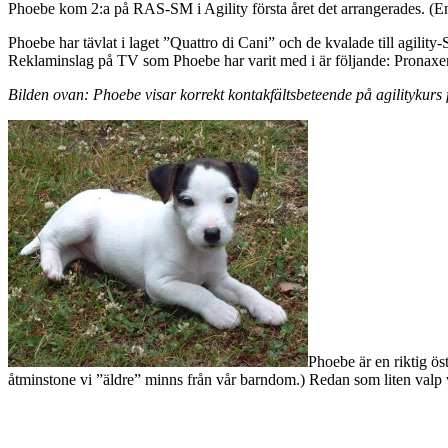
Phoebe kom 2:a på RAS-SM i Agility första året det arrangerades. (E
Phoebe har tävlat i laget ”Quattro di Cani” och de kvalade till agility
Reklaminslag på TV som Phoebe har varit med i är följande: Pronaxen
Bilden ovan: Phoebe visar korrekt kontakfältsbeteende på agilitykur
Phoebe är en riktig ö
åtminstone vi ”äldre” minns från vår barndom.) Redan som liten valp