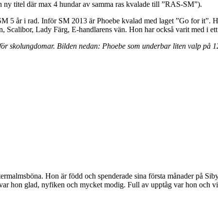
n ny titel där max 4 hundar av samma ras kvalade till ”RAS-SM”).
-SM 5 år i rad. Inför SM 2013 är Phoebe kvalad med laget ”Go for it”. Hitt
, Scalibor, Lady Färg, E-handlarens vän. Hon har också varit med i et
s för skolungdomar. Bilden nedan: Phoebe som underbar liten valp på 1
stermalmsböna. Hon är född och spenderade sina första månader på Sib
 var hon glad, nyfiken och mycket modig. Full av upptåg var hon och v