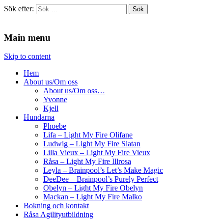
Sök efter:
Agilitydomaren
Agilitydomaren
Main menu
Skip to content
Hem
About us/Om oss
About us/Om oss…
Yvonne
Kjell
Hundarna
Phoebe
Lifa – Light My Fire Olifane
Ludwig – Light My Fire Slatan
Lilla Vieux – Light My Fire Vieux
Råsa – Light My Fire Illrosa
Leyla – Brainpool’s Let’s Make Magic
DeeDee – Brainpool’s Purely Perfect
Obelyn – Light My Fire Obelyn
Mackan – Light My Fire Malko
Bokning och kontakt
Råsa Agilityutbildning