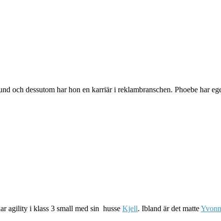
und och dessutom har hon en karriär i reklambranschen. Phoebe har ege
ar agility i klass 3 small med sin husse
Kjell
. Ibland är det matte
Yvonn