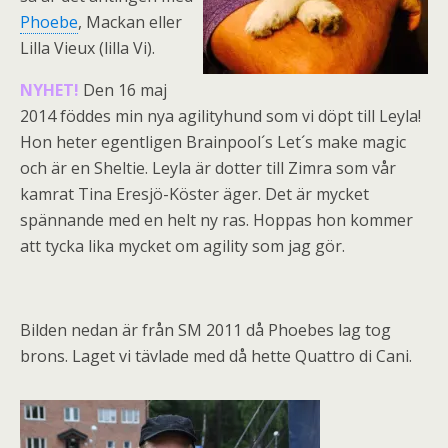
Phoebe
, Mackan eller
Lilla Vieux (lilla Vi).
NYHET!
Den 16 maj
2014 föddes min nya agilityhund som vi döpt till Leyla!
Hon heter egentligen Brainpool´s Let´s make magic
och är en Sheltie. Leyla är dotter till Zimra som vår
kamrat Tina Eresjö-Köster äger. Det är mycket
spännande med en helt ny ras. Hoppas hon kommer
att tycka lika mycket om agility som jag gör.
Bilden nedan är från SM 2011 då Phoebes lag tog
brons. Laget vi tävlade med då hette Quattro di Cani.