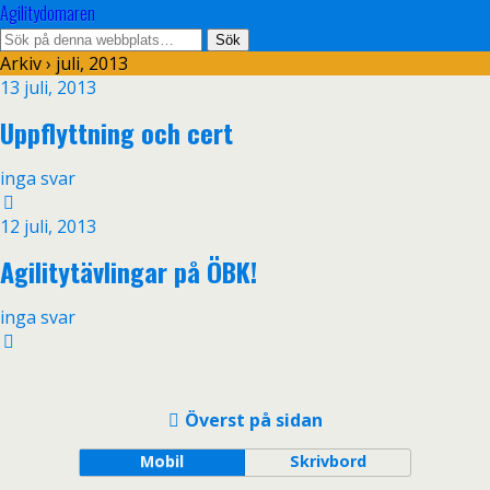
Agilitydomaren
Arkiv › juli, 2013
13 juli, 2013
Uppflyttning och cert
inga svar
12 juli, 2013
Agilitytävlingar på ÖBK!
inga svar
Överst på sidan
Mobil
Skrivbord