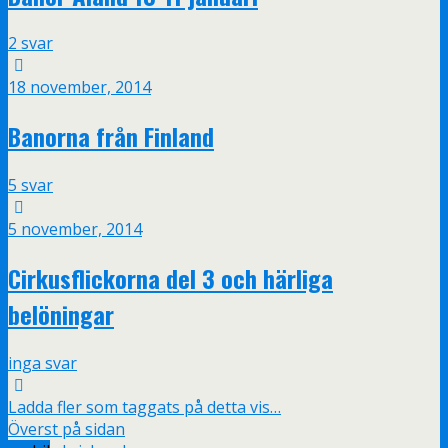
2 svar
18 november, 2014
Banorna från Finland
5 svar
5 november, 2014
Cirkusflickorna del 3 och härliga
belöningar
inga svar
Ladda fler som taggats på detta vis…
Överst på sidan