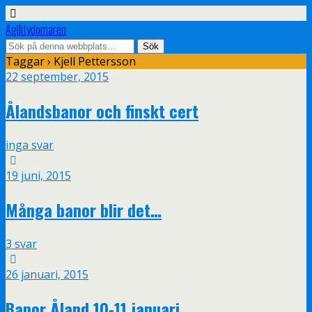
Agilitydomaren
Taggar › Kjell Pettersson
22 september, 2015
Ålandsbanor och finskt cert
inga svar
19 juni, 2015
Många banor blir det…
3 svar
26 januari, 2015
Banor Åland 10-11 januari