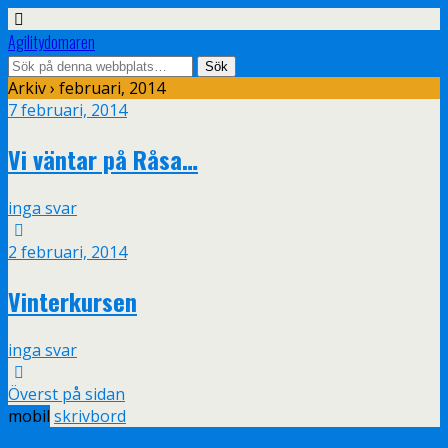
Agilitydomaren
Arkiv › februari, 2014
7 februari, 2014
Vi väntar på Råsa…
inga svar
2 februari, 2014
Vinterkursen
inga svar
Överst på sidan
mobil
skrivbord