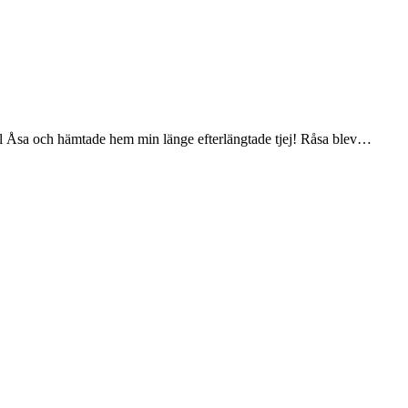
 till Åsa och hämtade hem min länge efterlängtade tjej! Råsa blev…