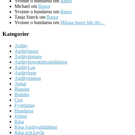
Yvonne o hundarna
om
Banor
Michael
om
Banor
Yvonne o hundarna
om
Banor
Tanja Starck
om
Banor
Yvonne o hundarna
om
Många banor blir det…
Kategorier
Agility
Agilitybanor
Agilitydomare
AgilityInstruktörsutbildning
AgilityLag
Agilitylopp
Agilityträning
Appar
Blandat
Boktips
Cert
Fysträning
Hundarna
Jobbet
Råsa
Råsa Agilityutbildning
Råsa och Leyla