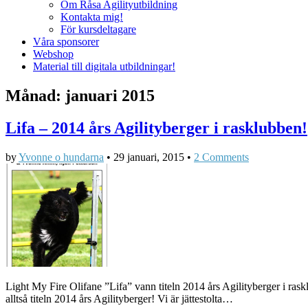
Om Råsa Agilityutbildning
Kontakta mig!
För kursdeltagare
Våra sponsorer
Webshop
Material till digitala utbildningar!
Månad:
januari 2015
Lifa – 2014 års Agilityberger i rasklubben!
by
Yvonne o hundarna
•
29 januari, 2015
•
2 Comments
Light My Fire Olifane ”Lifa” vann titeln 2014 års Agilityberger i ra
alltså titeln 2014 års Agilityberger! Vi är jättestolta…