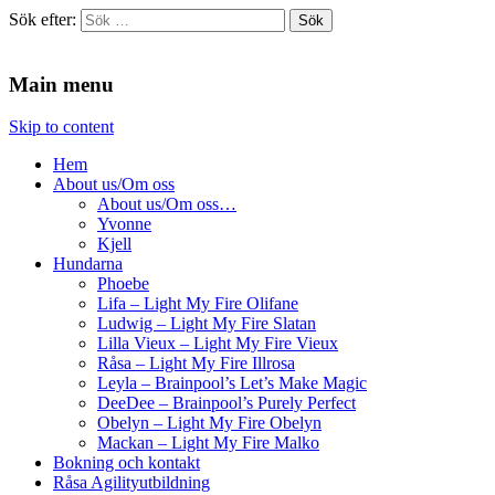
Sök efter:
Agilitydomaren
Agilitydomaren
Main menu
Skip to content
Hem
About us/Om oss
About us/Om oss…
Yvonne
Kjell
Hundarna
Phoebe
Lifa – Light My Fire Olifane
Ludwig – Light My Fire Slatan
Lilla Vieux – Light My Fire Vieux
Råsa – Light My Fire Illrosa
Leyla – Brainpool’s Let’s Make Magic
DeeDee – Brainpool’s Purely Perfect
Obelyn – Light My Fire Obelyn
Mackan – Light My Fire Malko
Bokning och kontakt
Råsa Agilityutbildning