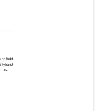
n är född
ilityhund
 Lilla