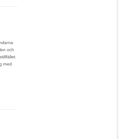
undarna
llen och
illfället.
ng med