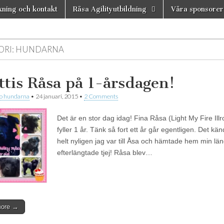
ning och kontakt
Råsa Agilityutbildning
Våra sponsorer
n
ORI:
HUNDARNA
ttis Råsa på 1-årsdagen!
 o hundarna
•
24 januari, 2015
•
2 Comments
Det är en stor dag idag! Fina Råsa (Light My Fire Illr
fyller 1 år. Tänk så fort ett år går egentligen. Det k
helt nyligen jag var till Åsa och hämtade hem min lä
efterlängtade tjej! Råsa blev…
more →