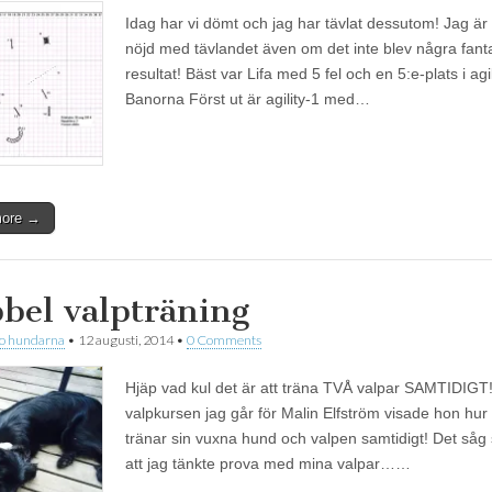
Idag har vi dömt och jag har tävlat dessutom! Jag är r
nöjd med tävlandet även om det inte blev några fant
resultat! Bäst var Lifa med 5 fel och en 5:e-plats i agil
Banorna Först ut är agility-1 med…
more →
bel valpträning
 o hundarna
•
12 augusti, 2014
•
0 Comments
Hjäp vad kul det är att träna TVÅ valpar SAMTIDIGT
valpkursen jag går för Malin Elfström visade hon hu
tränar sin vuxna hund och valpen samtidigt! Det såg 
att jag tänkte prova med mina valpar……