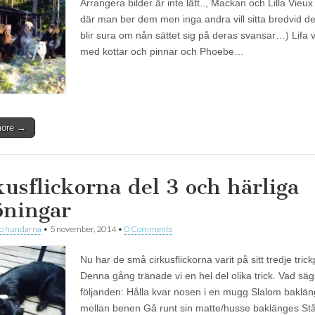
Arrangera bilder är inte lätt.., Mackan och Lilla Vieux 
där man ber dem men inga andra vill sitta bredvid 
blir sura om nån sättet sig på deras svansar…) Lifa vi
med kottar och pinnar och Phoebe…
more →
kusflickorna del 3 och härliga
öningar
 o hundarna
•
5 november, 2014
•
0 Comments
Nu har de små cirkusflickorna varit på sitt tredje tric
Denna gång tränade vi en hel del olika trick. Vad sä
följanden: Hålla kvar nosen i en mugg Slalom baklä
mellan benen Gå runt sin matte/husse baklänges S