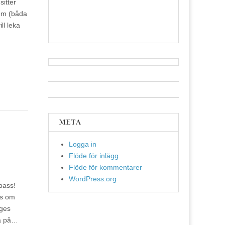
sitter
dem (båda
ll leka
META
Logga in
Flöde för inlägg
Flöde för kommentarer
WordPress.org
kpass!
gs om
nges
tå på…