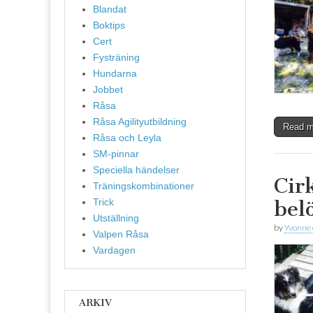
Blandat
Boktips
Cert
Fysträning
Hundarna
Jobbet
Råsa
Råsa Agilityutbildning
Read 
Råsa och Leyla
SM-pinnar
Speciella händelser
Cir
Träningskombinationer
Trick
bel
Utställning
by
Yvonne
Valpen Råsa
Vardagen
ARKIV