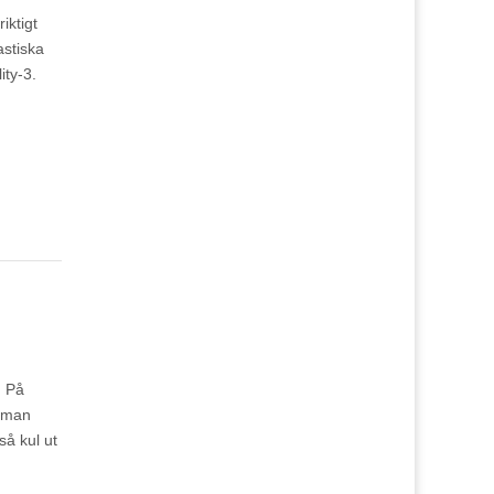
iktigt
astiska
ity-3.
! På
r man
så kul ut