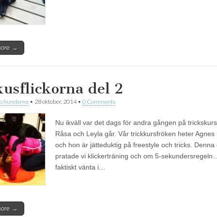
more →
kusflickorna del 2
 o hundarna
•
28 oktober, 2014
•
0 Comments
Nu ikväll var det dags för andra gången på tricksku
Råsa och Leyla går. Vår trickkursfröken heter Agnes
och hon är jätteduktig på freestyle och tricks. Denna
pratade vi klickerträning och om 5-sekundersregeln…
faktiskt vänta i…
more →