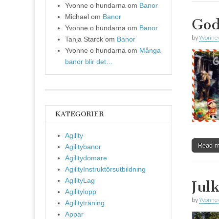
Yvonne o hundarna
om
Banor
Michael
om
Banor
God
Yvonne o hundarna
om
Banor
by
Yvonne
Tanja Starck
om
Banor
Yvonne o hundarna
om
Många
banor blir det…
KATEGORIER
Agility
Read 
Agilitybanor
Agilitydomare
AgilityInstruktörsutbildning
AgilityLag
Jul
Agilitylopp
by
Yvonne
Agilityträning
Appar