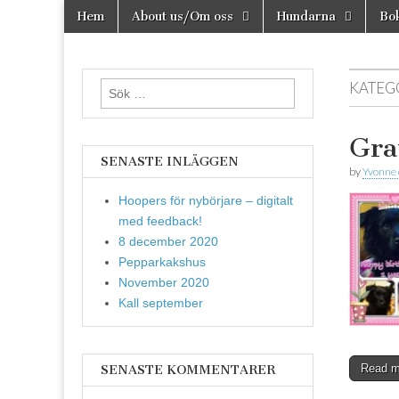
Skip
Main
Hem
About us/Om oss
Hundarna
Bok
to
Agilitydomare
menu
Agilitydomaren
content
KATEG
Sök
efter:
Gra
SENASTE INLÄGGEN
by
Yvonne
Hoopers för nybörjare – digitalt
med feedback!
8 december 2020
Pepparkakshus
November 2020
Kall september
Read 
SENASTE KOMMENTARER