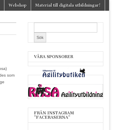
Webshop
Material till digitala utbildningar!
VÅRA SPONSORER
osa)
ändes som
nge
FRÅN INSTAGRAM
”FACERASERNA”