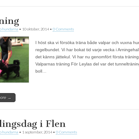
ning
 o hundarna
•
10 oktober, 2014
•
0 Comments
I höst ska vi försöka träna både valpar och vuxna h
regelbundet. Vi har bokat tid varje vecka i Arningeha
det känns jättekul. Vi har nu genomfört första träningst
Valparnas träning För Leylas del var det tunnelträni
boll…
more →
lingsdag i Flen
 o hundarna
•
1 september, 2014
•
0 Comments