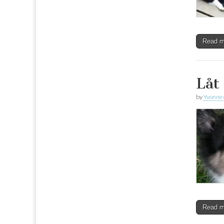
Read 
Låt
by
Yvonne
Read 