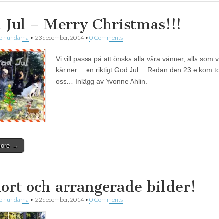
 Jul – Merry Christmas!!!
 o hundarna
•
23 december, 2014
•
0 Comments
Vi vill passa på att önska alla våra vänner, alla som v
känner… en riktigt God Jul… Redan den 23:e kom tom
oss… Inlägg av Yvonne Ahlin.
more →
kort och arrangerade bilder!
 o hundarna
•
22 december, 2014
•
0 Comments