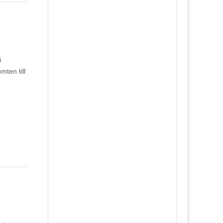
i
ten till