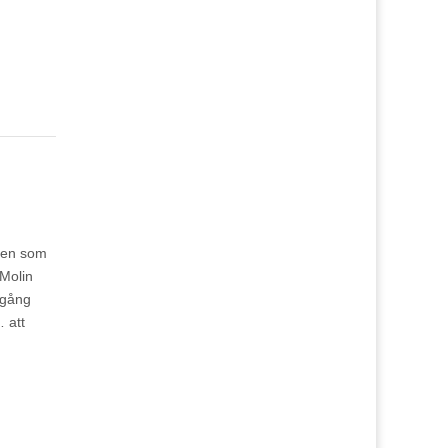
rsen som
 Molin
 gång
 att