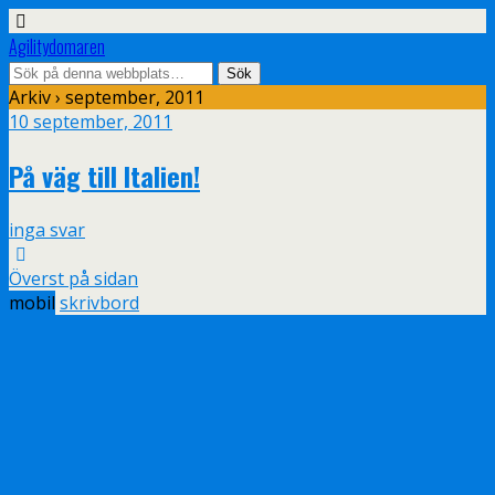
Agilitydomaren
Arkiv › september, 2011
10 september, 2011
På väg till Italien!
inga svar
Överst på sidan
mobil
skrivbord