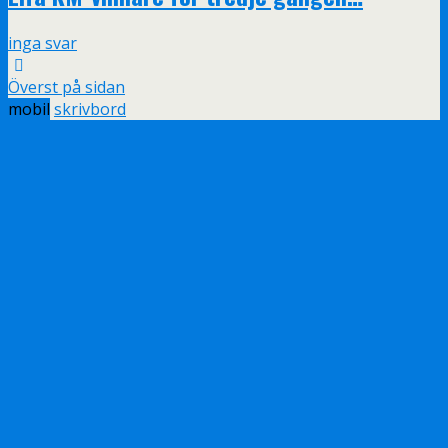
inga svar
Överst på sidan
mobil
skrivbord