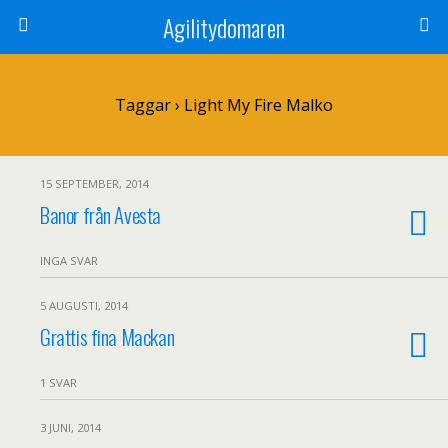
Agilitydomaren
Taggar › Light My Fire Malko
15 SEPTEMBER, 2014
Banor från Avesta
INGA SVAR
5 AUGUSTI, 2014
Grattis fina Mackan
1 SVAR
3 JUNI, 2014