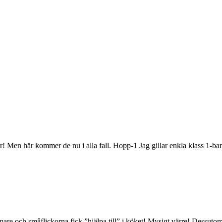
 Men här kommer de nu i alla fall. Hopp-1 Jag gillar enkla klass 1-bano
re och småflickorna fick ”hjälpa till” i köket! Mysigt värre! Dessuto