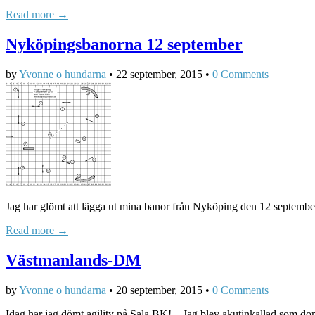
Read more →
Nyköpingsbanorna 12 september
by
Yvonne o hundarna
•
22 september, 2015
•
0 Comments
Jag har glömt att lägga ut mina banor från Nyköping den 12 september!
Read more →
Västmanlands-DM
by
Yvonne o hundarna
•
20 september, 2015
•
0 Comments
Idag har jag dömt agility på Sala BK! Jag blev akutinkallad som doma