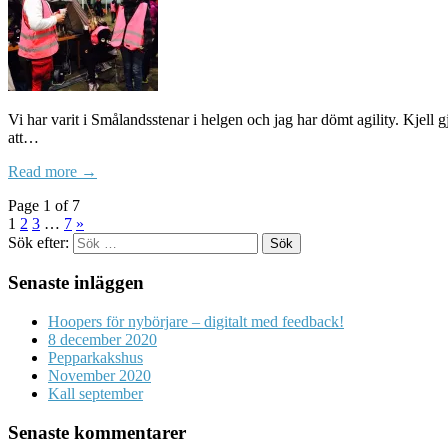
Vi har varit i Smålandsstenar i helgen och jag har dömt agility. Kjel
att…
Read more →
Page 1 of 7
1
2
3
…
7
»
Sök efter:
Senaste inläggen
Hoopers för nybörjare – digitalt med feedback!
8 december 2020
Pepparkakshus
November 2020
Kall september
Senaste kommentarer