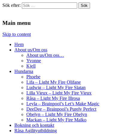
Sök efter:
Agilitydomaren
Agilitydomaren
Main menu
Skip to content
Hem
About us/Om oss
About us/Om oss…
Yvonne
Kjell
Hundarna
Phoebe
Lifa – Light My Fire Olifane
Ludwig – Light My Fire Slatan
Lilla Vieux – Light My Fire Vieux
Råsa – Light My Fire Illrosa
Leyla – Brainpool’s Let’s Make Magic
DeeDee – Brainpool’s Purely Perfect
Obelyn – Light My Fire Obelyn
Mackan – Light My Fire Malko
Bokning och kontakt
Råsa Agilityutbildning