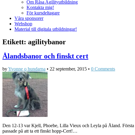
Om Råsa Agilityutbildning
Kontakta mig!
För kursdeltagare
Våra sponsorer
Webshop
Material till digitala utbildningar!
Etikett:
agilitybanor
Ålandsbanor och finskt cert
by
Yvonne o hundarna
•
22 september, 2015
•
0 Comments
Den 12-13 var Kjell, Phoebe, Lilla Vieux och Leyla på Åland. Första
passade på att ta ett finskt hopp-Cert!…