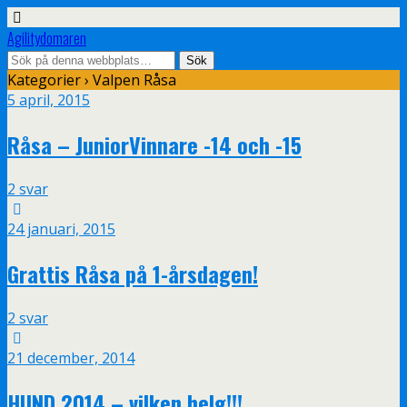
Agilitydomaren
Kategorier ›
Valpen Råsa
5 april, 2015
Råsa – JuniorVinnare -14 och -15
2 svar
24 januari, 2015
Grattis Råsa på 1-årsdagen!
2 svar
21 december, 2014
HUND 2014 – vilken helg!!!