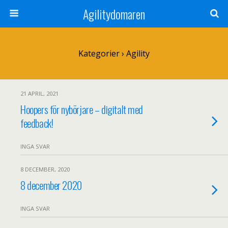
Agilitydomaren
Kategorier ›
Agility
21 APRIL, 2021
Hoopers för nybörjare – digitalt med
feedback!
INGA SVAR
8 DECEMBER, 2020
8 december 2020
INGA SVAR