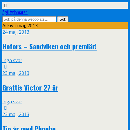
Agilitydomaren
Arkiv › maj, 2013
24 maj, 2013
Hofors – Sandviken och premiär!
inga svar
23 maj, 2013
Grattis Victor 27 år
inga svar
23 maj, 2013
Tio år med Phoebe