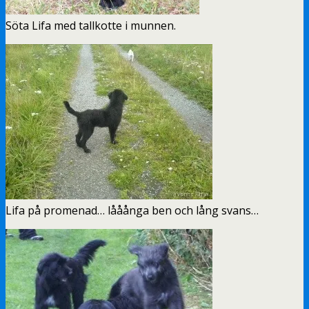
Söta Lifa med tallkotte i munnen.
Lifa på promenad… lååånga ben och lång svans…