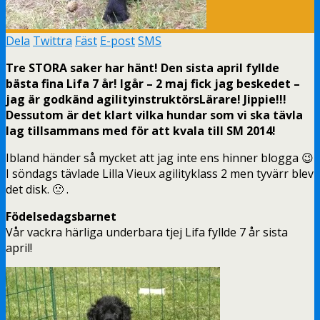
Dela
Twittra
Fäst
E-post
SMS
Tre STORA saker har hänt! Den sista april fyllde
bästa fina Lifa 7 år! Igår – 2 maj fick jag beskedet –
jag är godkänd agilityinstruktörsLärare! Jippie!!!
Dessutom är det klart vilka hundar som vi ska tävla
lag tillsammans med för att kvala till SM 2014!
Ibland händer så mycket att jag inte ens hinner blogga 😉
I söndags tävlade Lilla Vieux agilityklass 2 men tyvärr blev
det disk. 🙁 .
Födelsedagsbarnet
Vår vackra härliga underbara tjej Lifa fyllde 7 år sista
april!