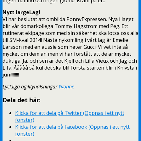
Ingen nämnd och ingen glömd! Kram på er…
Nytt largeLag!
Vi har beslutat att ombilda PonnyExpressen. Nya i laget
blir vår domarkollega Tommy Hagström med Peg. Ett
rutinerat ekipage som med sin säkerhet ska lotsa oss alla
till SM-kval 2014! Nästa nykomling i vårt lag är Emelie
Larsson med en aussie som heter Gucci! Vi vet inte så
mycket om dem än men vi har förstått att de är mycket
duktiga. Ja, och sen är det Kjell och Lilla Vieux och Jag och
Lifa. Ååååå så kul det ska bli! Första starten blir i Knivsta i
juni!!!!!!!!
Lyckliga agilityhälsningar
Yvonne
Dela det här:
Klicka för att dela på Twitter (Öppnas i ett nytt
fönster)
Klicka för att dela på Facebook (Öppnas i ett nytt
fönster)