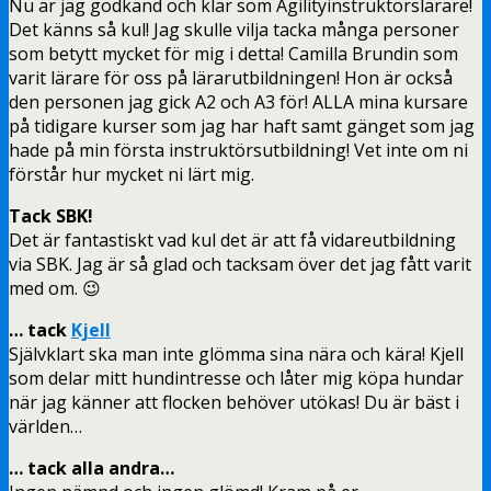
Nu är jag godkänd och klar som Agilityinstruktörslärare!
Det känns så kul! Jag skulle vilja tacka många personer
som betytt mycket för mig i detta! Camilla Brundin som
varit lärare för oss på lärarutbildningen! Hon är också
den personen jag gick A2 och A3 för! ALLA mina kursare
på tidigare kurser som jag har haft samt gänget som jag
hade på min första instruktörsutbildning! Vet inte om ni
förstår hur mycket ni lärt mig.
Tack SBK!
Det är fantastiskt vad kul det är att få vidareutbildning
via SBK. Jag är så glad och tacksam över det jag fått varit
med om. 😉
… tack
Kjell
Självklart ska man inte glömma sina nära och kära! Kjell
som delar mitt hundintresse och låter mig köpa hundar
när jag känner att flocken behöver utökas! Du är bäst i
världen…
… tack alla andra…