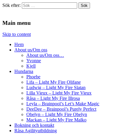
Sök efter:
Agilitydomaren
Agilitydomaren
Main menu
Skip to content
Hem
About us/Om oss
About us/Om oss…
Yvonne
Kjell
Hundarna
Phoebe
Lifa – Light My Fire Olifane
Ludwig – Light My Fire Slatan
Lilla Vieux – Light My Fire Vieux
Råsa – Light My Fire Illrosa
Leyla – Brainpool’s Let’s Make Magic
DeeDee – Brainpool’s Purely Perfect
Obelyn – Light My Fire Obelyn
Mackan – Light My Fire Malko
Bokning och kontakt
Råsa Agilityutbildning