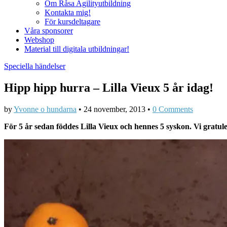
Om Råsa Agilityutbildning
Kontakta mig!
För kursdeltagare
Våra sponsorer
Webshop
Material till digitala utbildningar!
Speciella händelser
Hipp hipp hurra – Lilla Vieux 5 år idag!
by
Yvonne o hundarna
•
24 november, 2013
•
0 Comments
För 5 år sedan föddes Lilla Vieux och hennes 5 syskon. Vi gratule