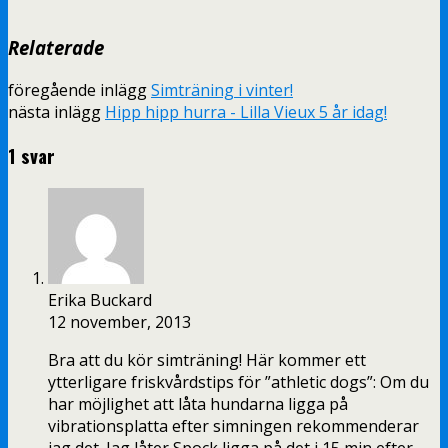
Relaterade
föregående inlägg
Simträning i vinter!
nästa inlägg
Hipp hipp hurra - Lilla Vieux 5 år idag!
1 svar
Erika Buckard
12 november, 2013
Bra att du kör simträning! Här kommer ett
ytterligare friskvårdstips för ”athletic dogs”: Om du
har möjlighet att låta hundarna ligga på
vibrationsplatta efter simningen rekommenderar
jag det. Jag låter Spock ligga på det i 15 min efter