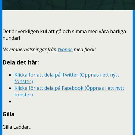
Det är verkligen kul att gå och simma med våra härliga
hundar!
Novemberhälsningar från
Yvonne
med flock!
Dela det här:
Klicka för att dela på Twitter (Öppnas i ett nytt
fönster)
Klicka för att dela på Facebook (Öppnas i ett nytt
fönster)
Gilla
Gilla
Laddar...