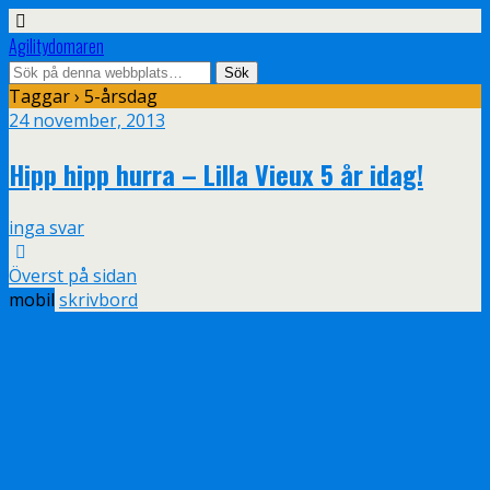
Agilitydomaren
Taggar › 5-årsdag
24 november, 2013
Hipp hipp hurra – Lilla Vieux 5 år idag!
inga svar
Överst på sidan
mobil
skrivbord