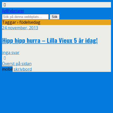
Agilitydomaren
Taggar › födelsedag
24 november, 2013
Hipp hipp hurra – Lilla Vieux 5 år idag!
inga svar
Överst på sidan
mobil
skrivbord