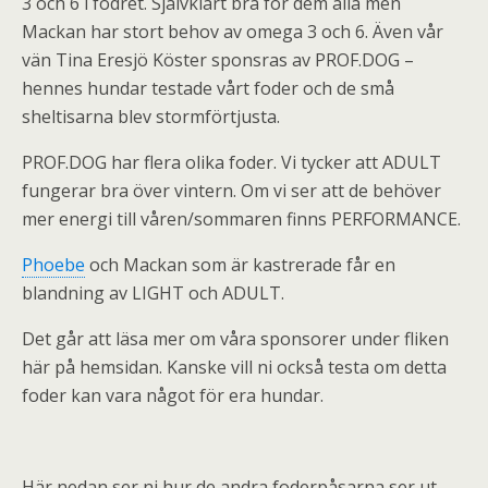
3 och 6 i fodret. Självklart bra för dem alla men
Mackan har stort behov av omega 3 och 6. Även vår
vän Tina Eresjö Köster sponsras av PROF.DOG –
hennes hundar testade vårt foder och de små
sheltisarna blev stormförtjusta.
PROF.DOG har flera olika foder. Vi tycker att ADULT
fungerar bra över vintern. Om vi ser att de behöver
mer energi till våren/sommaren finns PERFORMANCE.
Phoebe
och Mackan som är kastrerade får en
blandning av LIGHT och ADULT.
Det går att läsa mer om våra sponsorer under fliken
här på hemsidan. Kanske vill ni också testa om detta
foder kan vara något för era hundar.
Här nedan ser ni hur de andra foderpåsarna ser ut.