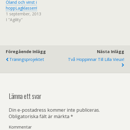
Öland och vinst i
e
i
t
e
hoppLagklassen!
t
t
n
t
1 september, 2013
y
n
I "Agility"
t
y
t
t
f
t
ö
f
n
ö
s
n
t
s
e
t
r
e
Föregående Inlägg
)
r
Nästa Inlägg
)
Träningsprojektet
Två Hoppinnar Till Lilla Vieux!
Lämna ett svar
Din e-postadress kommer inte publiceras.
Obligatoriska fält är märkta
*
Kommentar