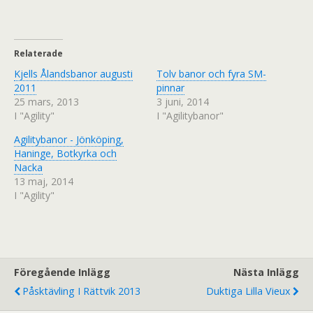
å
å
T
F
w
a
i
c
t
e
t
b
Relaterade
e
o
r
o
Kjells Ålandsbanor augusti
(
k
Tolv banor och fyra SM-
Ö
(
2011
pinnar
p
Ö
p
p
25 mars, 2013
3 juni, 2014
n
p
I "Agility"
a
n
I "Agilitybanor"
s
a
i
s
Agilitybanor - Jönköping,
e
i
t
e
Haninge, Botkyrka och
t
t
n
t
Nacka
y
n
13 maj, 2014
t
y
t
t
I "Agility"
f
t
ö
f
n
ö
s
n
t
s
e
t
r
e
)
r
)
Föregående Inlägg
Nästa Inlägg
Påsktävling I Rättvik 2013
Duktiga Lilla Vieux