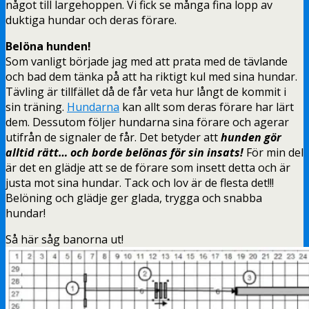
något till largehoppen. Vi fick se många fina lopp av
duktiga hundar och deras förare.
Belöna hunden!
Som vanligt började jag med att prata med de tävlande
och bad dem tänka på att ha riktigt kul med sina hundar.
Tävling är tillfället då de får veta hur långt de kommit i
sin träning.
Hundarna
kan allt som deras förare har lärt
dem. Dessutom följer hundarna sina förare och agerar
utifrån de signaler de får. Det betyder att
hunden gör
alltid rätt… och borde belönas för sin insats!
För min del
är det en glädje att se de förare som insett detta och är
justa mot sina hundar. Tack och lov är de flesta det!!!
Belöning och glädje ger glada, trygga och snabba
hundar!
Så här såg banorna ut!