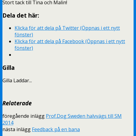
Stort tack till Tina och Malin!
Dela det här:
Klicka för att dela på Twitter (Öppnas i ett nytt
fönster)
Klicka för att dela på Facebook (Öppnas i ett nytt
fönster)
Gilla
Gilla
Laddar...
Relaterade
föregående inlägg
Prof.Dog Sweden halvvägs till SM
2014
nästa inlägg
Feedback på en bana