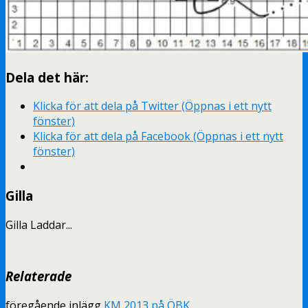
Dela det här:
Klicka för att dela på Twitter (Öppnas i ett nytt
fönster)
Klicka för att dela på Facebook (Öppnas i ett nytt
fönster)
Gilla
Gilla
Laddar...
Relaterade
föregående inlägg
KM 2013 på ÖBK