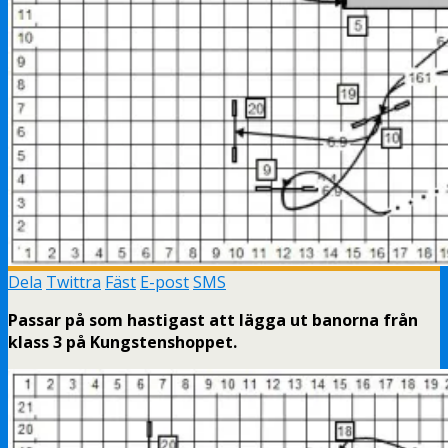
Dela
Twittra
Fäst
E-post
SMS
Passar på som hastigast att lägga ut banorna från
klass 3 på Kungstenshoppet.