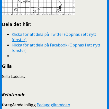
Dela det här:
Klicka för att dela på Twitter (Öppnas i ett nytt
fönster)
Klicka för att dela på Facebook (Öppnas i ett nytt
fönster)
Gilla
Gilla
Laddar...
Relaterade
föregående inlägg
Pedagogikpodden