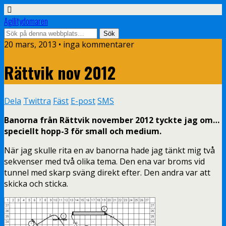
Agilitydomaren
20 mars, 2013 • inga kommentarer
Rättvik nov 2012
Dela
Twittra
Fäst
E-post
SMS
Banorna från Rättvik november 2012 tyckte jag om…
speciellt hopp-3 för small och medium.
När jag skulle rita en av banorna hade jag tänkt mig två
sekvenser med två olika tema. Den ena var broms vid
tunnel med skarp sväng direkt efter. Den andra var att
skicka och sticka.