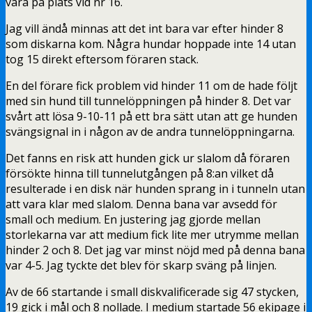
vara på plats vid nr 16.
Jag vill ändå minnas att det int bara var efter hinder 8
som diskarna kom. Några hundar hoppade inte 14 utan
tog 15 direkt eftersom föraren stack.
En del förare fick problem vid hinder 11 om de hade följt
med sin hund till tunnelöppningen på hinder 8. Det var
svårt att lösa 9-10-11 på ett bra sätt utan att ge hunden
svängsignal in i någon av de andra tunnelöppningarna.
Det fanns en risk att hunden gick ur slalom då föraren
försökte hinna till tunnelutgången på 8:an vilket då
resulterade i en disk när hunden sprang in i tunneln utan
att vara klar med slalom. Denna bana var avsedd för
small och medium. En justering jag gjorde mellan
storlekarna var att medium fick lite mer utrymme mellan
hinder 2 och 8. Det jag var minst nöjd med på denna bana
var 4-5. Jag tyckte det blev för skarp sväng på linjen.
Av de 66 startande i small diskvalificerade sig 47 stycken,
19 gick i mål och 8 nollade. I medium startade 56 ekipage i