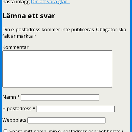
nästa inlägg
Om att vara glad...
Lämna ett svar
Din e-postadress kommer inte publiceras.
Obligatoriska
fält är märkta
*
Kommentar
Namn
*
E-postadress
*
Webbplats
Spara mitt namn, min e-postadress och webbplats i