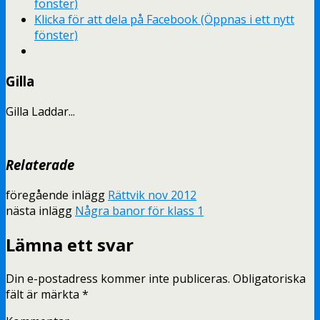
fönster)
Klicka för att dela på Facebook (Öppnas i ett nytt
fönster)
Gilla
Gilla
Laddar...
Relaterade
föregående inlägg
Rättvik nov 2012
nästa inlägg
Några banor för klass 1
Lämna ett svar
Din e-postadress kommer inte publiceras.
Obligatoriska
fält är märkta
*