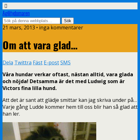
Agilitydomaren
21 mars, 2013 • inga kommentarer
Om att vara glad…
Dela
Twittra
Fäst
E-post
SMS
Våra hundar verkar oftast, nästan alltid, vara glada
och nöjda! Detsamma är det med Ludwig som är
Victors fina lilla hund.
Att det är sant att glädje smittar kan jag skriva under på…
Varje gång Ludde kommer hem till oss blir han så glad att
han ler.