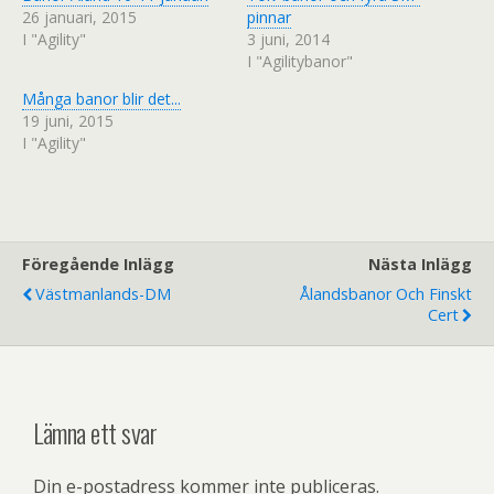
Ö
(
26 januari, 2015
pinnar
p
Ö
p
p
I "Agility"
3 juni, 2014
n
p
a
n
I "Agilitybanor"
s
a
i
s
Många banor blir det...
e
i
t
e
19 juni, 2015
t
t
n
t
I "Agility"
y
n
t
y
t
t
f
t
ö
f
n
ö
s
n
t
s
e
t
Föregående Inlägg
Nästa Inlägg
r
e
)
r
Västmanlands-DM
Ålandsbanor Och Finskt
)
Cert
Lämna ett svar
Din e-postadress kommer inte publiceras.