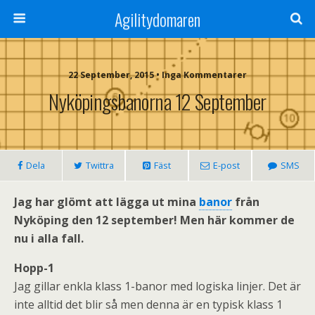
Agilitydomaren
22 September, 2015 • Inga Kommentarer
Nyköpingsbanorna 12 September
Dela
Twittra
Fäst
E-post
SMS
Jag har glömt att lägga ut mina
banor
från
Nyköping den 12 september! Men här kommer de
nu i alla fall.
Hopp-1
Jag gillar enkla klass 1-banor med logiska linjer. Det är
inte alltid det blir så men denna är en typisk klass 1