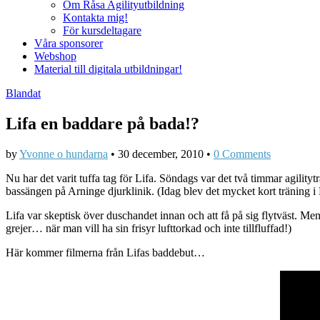
Om Råsa Agilityutbildning
Kontakta mig!
För kursdeltagare
Våra sponsorer
Webshop
Material till digitala utbildningar!
Blandat
Lifa en baddare på bada!?
by
Yvonne o hundarna
•
30 december, 2010
•
0 Comments
Nu har det varit tuffa tag för Lifa. Söndags var det två timmar agilit
bassängen på Arninge djurklinik. (Idag blev det mycket kort träning i Ki
Lifa var skeptisk över duschandet innan och att få på sig flytväst. Me
grejer… när man vill ha sin frisyr lufttorkad och inte tillfluffad!)
Här kommer filmerna från Lifas baddebut…