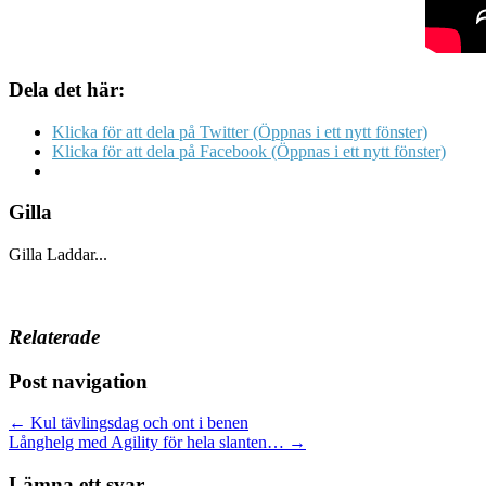
Dela det här:
Klicka för att dela på Twitter (Öppnas i ett nytt fönster)
Klicka för att dela på Facebook (Öppnas i ett nytt fönster)
Gilla
Gilla
Laddar...
Relaterade
Post navigation
← Kul tävlingsdag och ont i benen
Långhelg med Agility för hela slanten… →
Lämna ett svar