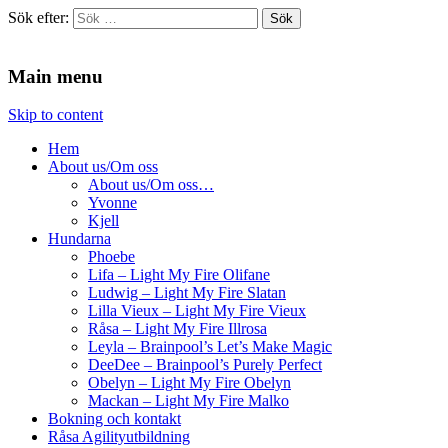
Sök efter:
Agilitydomaren
Agilitydomaren
Main menu
Skip to content
Hem
About us/Om oss
About us/Om oss…
Yvonne
Kjell
Hundarna
Phoebe
Lifa – Light My Fire Olifane
Ludwig – Light My Fire Slatan
Lilla Vieux – Light My Fire Vieux
Råsa – Light My Fire Illrosa
Leyla – Brainpool’s Let’s Make Magic
DeeDee – Brainpool’s Purely Perfect
Obelyn – Light My Fire Obelyn
Mackan – Light My Fire Malko
Bokning och kontakt
Råsa Agilityutbildning