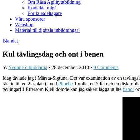
Om Råsa Agilityutbildning
Kontakta mig!
För kursdeltagare
Våra sponsorer
Webshop
Material till digitala utbildningar!
Blandat
Kul tävlingsdag och ont i benen
by
Yvonne o hundarna
•
28 december, 2010
•
0 Comments
Idag tävlade jag i Märsta-Sigtuna. Det var examination av en tävlings
räckte till en 2:a-plats), med
Phoebe
1 nolla, en 5 fel och en disk, nol
tävlingar!!! Eftersom Kjell dömde kan jag säkert lägga ut lite
banor
oc