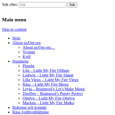
Sök efter:
Agilitydomaren
Agilitydomaren
Main menu
Skip to content
Hem
About us/Om oss
About us/Om oss…
Yvonne
Kjell
Hundarna
Phoebe
Lifa – Light My Fire Olifane
Ludwig – Light My Fire Slatan
Lilla Vieux – Light My Fire Vieux
Råsa – Light My Fire Illrosa
Leyla – Brainpool’s Let’s Make Magic
DeeDee – Brainpool’s Purely Perfect
Obelyn – Light My Fire Obelyn
Mackan – Light My Fire Malko
Bokning och kontakt
Råsa Agilityutbildning