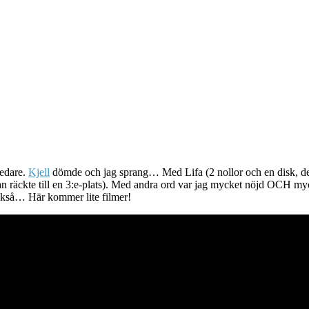
ledare.
Kjell
dömde och jag sprang… Med Lifa (2 nollor och en disk, den 
lan räckte till en 3:e-plats). Med andra ord var jag mycket nöjd OCH my
kså… Här kommer lite filmer!