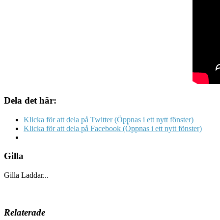
Dela det här:
Klicka för att dela på Twitter (Öppnas i ett nytt fönster)
Klicka för att dela på Facebook (Öppnas i ett nytt fönster)
Gilla
Gilla
Laddar...
Relaterade