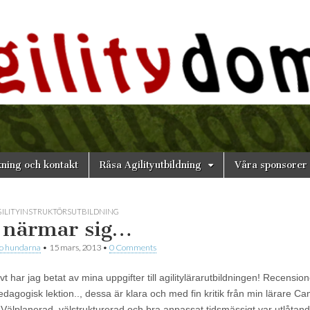
n
ning och kontakt
Råsa Agilityutbildning
Våra sponsorer
GILITYINSTRUKTÖRSUTBILDNING
 närmar sig…
 o hundarna
•
15 mars, 2013
•
0 Comments
t har jag betat av mina uppgifter till agilitylärarutbildningen! Recension
edagogisk lektion.., dessa är klara och med fin kritik från min lärare Cam
 Välplanerad, välstrukturerad och bra anpassat tidsmässigt var utlåtan