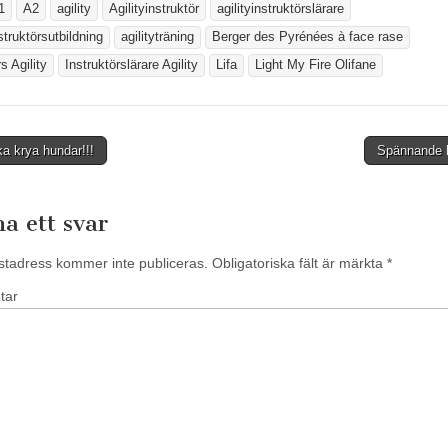
i
1
A2
agility
Agilityinstruktör
agilityinstruktörslärare
e
t
t
struktörsutbildning
agilityträning
Berger des Pyrénées à face rase
n
y
s Agility
Instruktörslärare Agility
Lifa
Light My Fire Olifane
t
t
f
ö
n
s
t
a krya hundar!!!
Spännande 
e
r
tion
)
a ett svar
stadress kommer inte publiceras.
Obligatoriska fält är märkta
*
tar