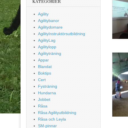
KATEGORIER
Agility
Agilitybanor
Agilitydomare
AgilityInstruktörsutbildning
AgilityLag
Agilitylopp
Agilityträning
Appar
Blandat
Boktips
Cert
Fysträning
Hundarna
Jobbet
Råsa
Råsa Agilityutbildning
Råsa och Leyla
SM-pinnar