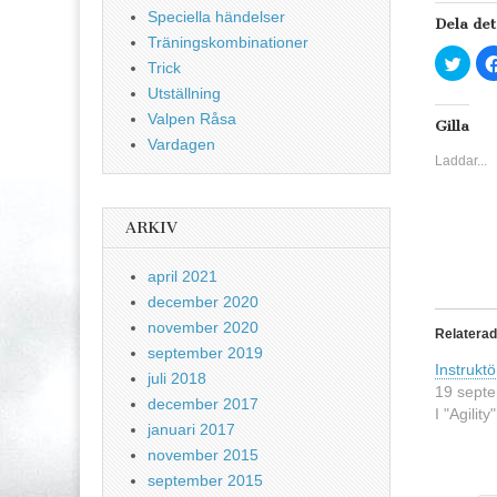
Speciella händelser
Dela det
Träningskombinationer
K
Trick
l
i
Utställning
c
k
Valpen Råsa
a
Gilla
f
Vardagen
ö
Laddar...
r
a
t
t
d
ARKIV
e
l
a
p
april 2021
å
T
december 2020
w
i
november 2020
Relatera
t
t
september 2019
e
Instruktör
r
juli 2018
19 sept
(
december 2017
Ö
I "Agility"
p
januari 2017
p
n
november 2015
a
s
september 2015
i