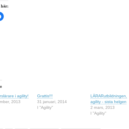
 här:
K
l
i
c
k
a
f
ö
r
a
t
t
d
e
l
a
p
å
F
a
c
de
e
b
o
slärare i agility!
Grattis!!!
LÄRARutbildningen,
o
ember, 2013
k
31 januari, 2014
agility - sista helgen
(
I "Agility"
2 mars, 2013
Ö
p
I "Agility"
p
n
a
s