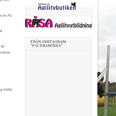
a en A1-
li
FRÅN INSTAGRAM
”FACERASERNA”
ill
 ordnat.
g trötta