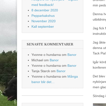
med feedback!
min peda
8 december 2020
Denna he
Pepparkakshus
utbildnin
November 2020
Kall september
Jag fick 
instruktö
Jag åkte 
SENASTE KOMMENTARER
denna utb
Tack Pia!
Yvonne o hundarna
om
Banor
Michael
om
Banor
Igår körd
Yvonne o hundarna
om
Banor
konferen
Tanja Starck
om
Banor
Det blev
Yvonne o hundarna
om
Många
nybörjar
banor blir det…
men glad
Söndag i