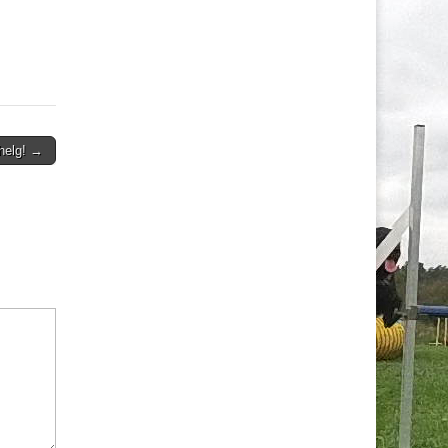
helg! →