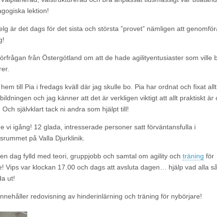
gogiska lektion!
lg är det dags för det sista och största ”provet” nämligen att genomför
g!
förfrågan från Östergötland om att de hade agilityentusiaster som ville b
rer.
hem till Pia i fredags kväll där jag skulle bo. Pia har ordnat och fixat allt t
ildningen och jag känner att det är verkligen viktigt att allt praktiskt är
 Och självklart tack ni andra som hjälpt till!
e vi igång! 12 glada, intresserade personer satt förväntansfulla i
srummet på Valla Djurklinik.
 en dag fylld med teori, gruppjobb och samtal om agility och
träning
för
e! Vips var klockan 17.00 och dags att avsluta dagen… hjälp vad alla så
a ut!
nnehåller redovisning av hinderinlärning och träning för nybörjare!