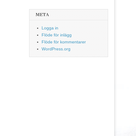
META
Logga in
Flöde för inlägg
Flöde för kommentarer
WordPress.org