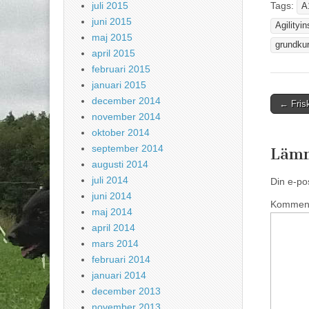
e
Tags:
juli 2015
A
t
t
juni 2015
n
Agilityin
y
maj 2015
t
grundkur
t
april 2015
f
ö
februari 2015
n
s
januari 2015
t
e
Post
december 2014
← Frisk
r
)
november 2014
naviga
oktober 2014
september 2014
Lämn
augusti 2014
juli 2014
Din e-po
juni 2014
Kommen
maj 2014
april 2014
mars 2014
februari 2014
januari 2014
december 2013
november 2013