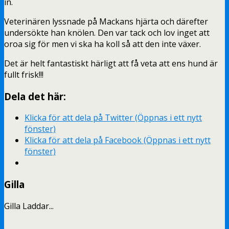
in.
Veterinären lyssnade på Mackans hjärta och därefter
undersökte han knölen. Den var tack och lov inget att
oroa sig för men vi ska ha koll så att den inte växer.
Det är helt fantastiskt härligt att få veta att ens hund är
fullt frisk!!!
Dela det här:
Klicka för att dela på Twitter (Öppnas i ett nytt
fönster)
Klicka för att dela på Facebook (Öppnas i ett nytt
fönster)
Gilla
Gilla
Laddar...