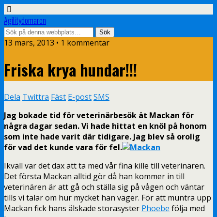
Agilitydomaren
13 mars, 2013 • 1 kommentar
Friska krya hundar!!!
Dela
Twittra
Fäst
E-post
SMS
Jag bokade tid för veterinärbesök åt Mackan för
några dagar sedan. Vi hade hittat en knöl på honom
som inte hade varit där tidigare. Jag blev så orolig
för vad det kunde vara för fel.
Ikväll var det dax att ta med vår fina kille till veterinären.
Det första Mackan alltid gör då han kommer in till
veterinären är att gå och ställa sig på vågen och väntar
tills vi talar om hur mycket han väger. För att muntra upp
Mackan fick hans älskade storasyster
Phoebe
följa med