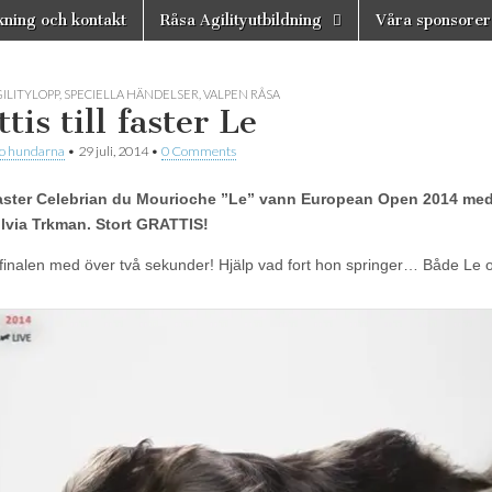
ning och kontakt
Råsa Agilityutbildning
Våra sponsorer
n
ILITYLOPP
,
SPECIELLA HÄNDELSER
,
VALPEN RÅSA
tis till faster Le
 o hundarna
•
29 juli, 2014
•
0 Comments
aster Celebrian du Mourioche ”Le” vann European Open 2014 med
ilvia Trkman. Stort GRATTIS!
finalen med över två sekunder! Hjälp vad fort hon springer… Både Le 