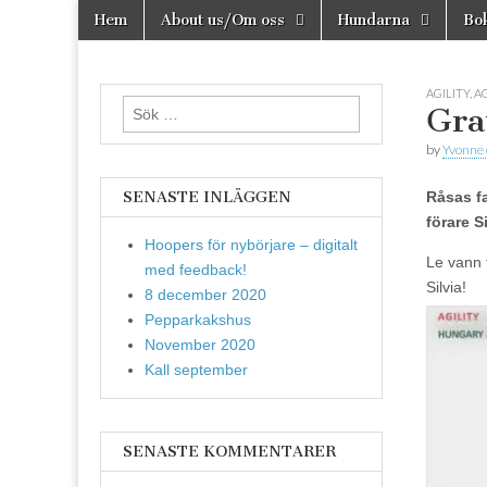
Skip
Main
Hem
About us/Om oss
Hundarna
Bok
to
Agilitydomare
menu
Agilitydomaren
content
AGILITY
,
AG
Sök
Grat
efter:
by
Yvonne
SENASTE INLÄGGEN
Råsas f
förare S
Hoopers för nybörjare – digitalt
Le vann 
med feedback!
Silvia!
8 december 2020
Pepparkakshus
November 2020
Kall september
SENASTE KOMMENTARER