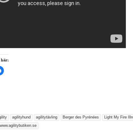
 här:
K
l
i
c
k
a
f
ö
r
a
t
t
d
e
ility
agilityhund
agilitytävling
Berger des Pyrénées
Light My Fire Ill
l
a
www.agilitybutiken.se
p
å