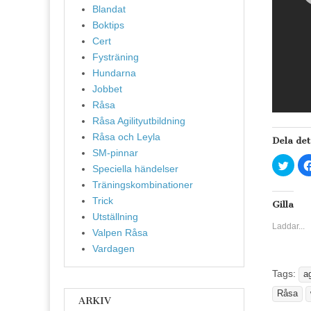
Blandat
Boktips
Cert
Fysträning
Hundarna
Jobbet
Råsa
Råsa Agilityutbildning
Råsa och Leyla
Dela det
SM-pinnar
K
Speciella händelser
l
i
Träningskombinationer
c
k
Trick
a
Gilla
f
Utställning
ö
Laddar...
r
Valpen Råsa
a
t
Vardagen
t
d
e
Tags:
ag
l
a
Råsa
p
ARKIV
å