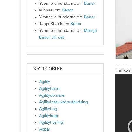
Yvonne o hundarna
om
Banor
Michael
om
Banor
Yvonne o hundarna
om
Banor
Tanja Starck
om
Banor
Yvonne o hundarna
om
Många
banor blir det…
KATEGORIER
Här komm
Agility
Agilitybanor
Agilitydomare
AgilityInstruktörsutbildning
AgilityLag
Agilitylopp
Agilityträning
Appar