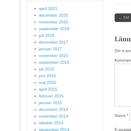
T
w
i
april 2021
t
t
december 2020
Post
← SM 20
e
r
november 2020
naviga
(
september 2019
Ö
p
juli 2018
p
Lämn
n
december 2017
a
s
januari 2017
i
Din e-po
e
november 2015
t
Kommen
t
september 2015
n
y
juli 2015
t
t
juni 2015
f
ö
maj 2015
n
s
april 2015
t
e
februari 2015
r
)
januari 2015
december 2014
Namn
*
november 2014
oktober 2014
september 2014
E-posta