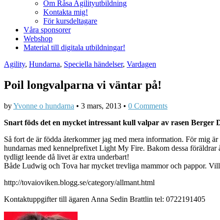
Om Råsa Agilityutbildning
Kontakta mig!
För kursdeltagare
Våra sponsorer
Webshop
Material till digitala utbildningar!
Agility
,
Hundarna
,
Speciella händelser
,
Vardagen
Poil longvalparna vi väntar på!
by
Yvonne o hundarna
•
3 mars, 2013
•
0 Comments
Snart föds det en mycket intressant kull valpar av rasen Berger
Så fort de är födda återkommer jag med mera information. För mig är k
hundarnas med kennelprefixet Light My Fire. Bakom dessa föräldrar åt
tydligt leende då livet är extra underbart!
Både Ludwig och Tova har mycket trevliga mammor och pappor. Vill n
http://tovaioviken.blogg.se/category/allmant.html
Kontaktuppgifter till ägaren Anna Sedin Brattlin tel: 0722191405