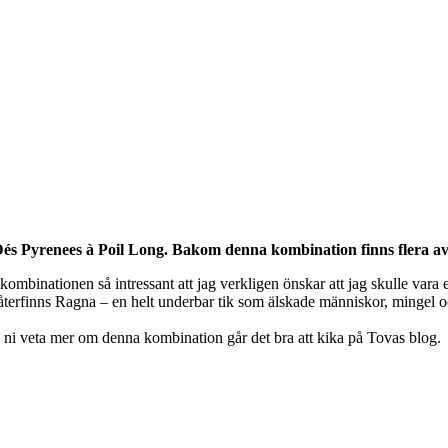
 Dés Pyrenees à Poil Long. Bakom denna kombination finns flera av
ombinationen så intressant att jag verkligen önskar att jag skulle vara
erfinns Ragna – en helt underbar tik som älskade människor, mingel oc
i veta mer om denna kombination går det bra att kika på Tovas blog.