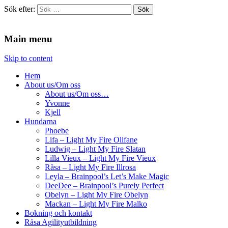
Sök efter:
Agilitydomaren
Agilitydomaren
Main menu
Skip to content
Hem
About us/Om oss
About us/Om oss…
Yvonne
Kjell
Hundarna
Phoebe
Lifa – Light My Fire Olifane
Ludwig – Light My Fire Slatan
Lilla Vieux – Light My Fire Vieux
Råsa – Light My Fire Illrosa
Leyla – Brainpool’s Let’s Make Magic
DeeDee – Brainpool’s Purely Perfect
Obelyn – Light My Fire Obelyn
Mackan – Light My Fire Malko
Bokning och kontakt
Råsa Agilityutbildning