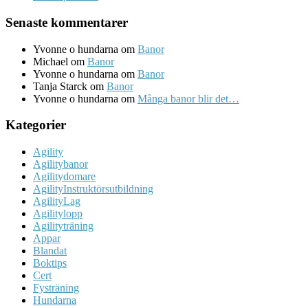
Senaste kommentarer
Yvonne o hundarna
om
Banor
Michael
om
Banor
Yvonne o hundarna
om
Banor
Tanja Starck
om
Banor
Yvonne o hundarna
om
Många banor blir det…
Kategorier
Agility
Agilitybanor
Agilitydomare
AgilityInstruktörsutbildning
AgilityLag
Agilitylopp
Agilityträning
Appar
Blandat
Boktips
Cert
Fysträning
Hundarna