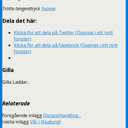
Trötta tangenttryck
Yvonne
Dela det här:
Klicka för att dela på Twitter (Öppnas i ett nytt
fönster)
Klicka för att dela på Facebook (Öppnas i ett nytt
fönster)
Gilla
Gilla
Laddar...
Relaterade
föregående inlägg
Distanshandling...
nästa inlägg
Vår i Njudung!