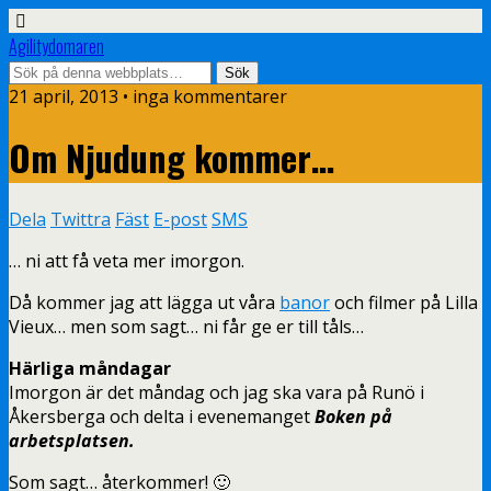
Agilitydomaren
21 april, 2013 • inga kommentarer
Om Njudung kommer…
Dela
Twittra
Fäst
E-post
SMS
… ni att få veta mer imorgon.
Då kommer jag att lägga ut våra
banor
och filmer på Lilla
Vieux… men som sagt… ni får ge er till tåls…
Härliga måndagar
Imorgon är det måndag och jag ska vara på Runö i
Åkersberga och delta i evenemanget
Boken på
arbetsplatsen.
Som sagt… återkommer! 🙂