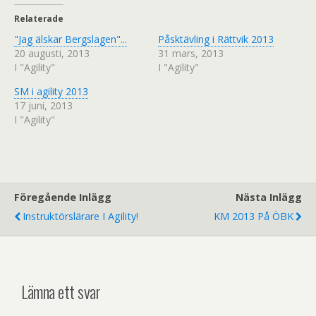
t
e
t
b
Relaterade
e
o
r
o
"Jag älskar Bergslagen"...
(
k
Påsktävling i Rättvik 2013
Ö
(
20 augusti, 2013
31 mars, 2013
p
Ö
p
p
I "Agility"
I "Agility"
n
p
a
n
s
a
SM i agility 2013
i
s
17 juni, 2013
e
i
t
e
I "Agility"
t
t
n
t
y
n
t
y
t
t
f
t
ö
f
n
ö
s
n
Föregående Inlägg
Nästa Inlägg
t
s
e
t
Instruktörslärare I Agility!
KM 2013 På ÖBK
r
e
)
r
)
Lämna ett svar