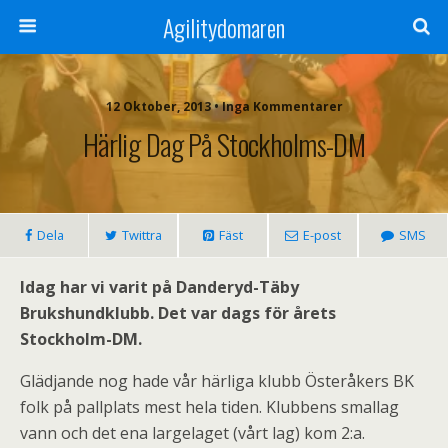
Agilitydomaren
12 Oktober, 2013 • Inga Kommentarer
Härlig Dag På Stockholms-DM
Dela
Twittra
Fäst
E-post
SMS
Idag har vi varit på Danderyd-Täby
Brukshundklubb. Det var dags för årets
Stockholm-DM.
Glädjande nog hade vår härliga klubb Österåkers BK
folk på pallplats mest hela tiden. Klubbens smallag
vann och det ena largelaget (vårt lag) kom 2:a.