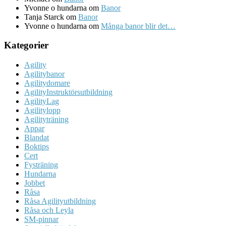
Yvonne o hundarna
om
Banor
Tanja Starck
om
Banor
Yvonne o hundarna
om
Många banor blir det…
Kategorier
Agility
Agilitybanor
Agilitydomare
AgilityInstruktörsutbildning
AgilityLag
Agilitylopp
Agilityträning
Appar
Blandat
Boktips
Cert
Fysträning
Hundarna
Jobbet
Råsa
Råsa Agilityutbildning
Råsa och Leyla
SM-pinnar