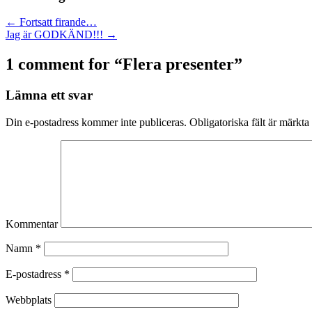
← Fortsatt firande…
Jag är GODKÄND!!! →
1 comment for “
Flera presenter
”
Lämna ett svar
Din e-postadress kommer inte publiceras.
Obligatoriska fält är märkta
Kommentar
Namn
*
E-postadress
*
Webbplats