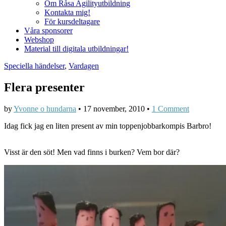
Om Råsa Agilityutbildning
Kontakta mig!
För kursdeltagare
Våra sponsorer
Webshop
Material till digitala utbildningar!
Speciella händelser
,
Vardagen
Flera presenter
by
Yvonne o hundarna
•
17 november, 2010
•
1 Comment
Idag fick jag en liten present av min toppenjobbarkompis Barbro!
Visst är den söt! Men vad finns i burken? Vem bor där?