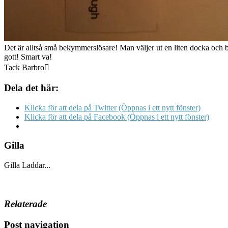
Det är alltså små bekymmerslösare! Man väljer ut en liten docka och 
gott! Smart va!
Tack Barbro
Dela det här:
Klicka för att dela på Twitter (Öppnas i ett nytt fönster)
Klicka för att dela på Facebook (Öppnas i ett nytt fönster)
Gilla
Gilla
Laddar...
Relaterade
Post navigation