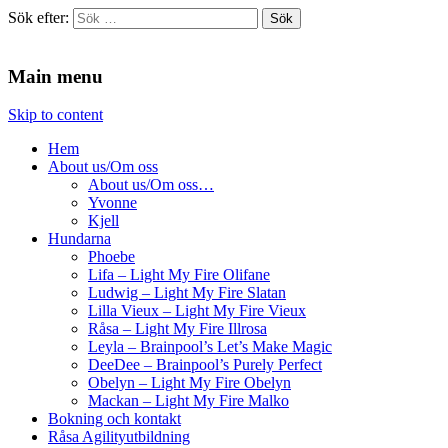
Sök efter:
Agilitydomaren
Agilitydomaren
Main menu
Skip to content
Hem
About us/Om oss
About us/Om oss…
Yvonne
Kjell
Hundarna
Phoebe
Lifa – Light My Fire Olifane
Ludwig – Light My Fire Slatan
Lilla Vieux – Light My Fire Vieux
Råsa – Light My Fire Illrosa
Leyla – Brainpool’s Let’s Make Magic
DeeDee – Brainpool’s Purely Perfect
Obelyn – Light My Fire Obelyn
Mackan – Light My Fire Malko
Bokning och kontakt
Råsa Agilityutbildning