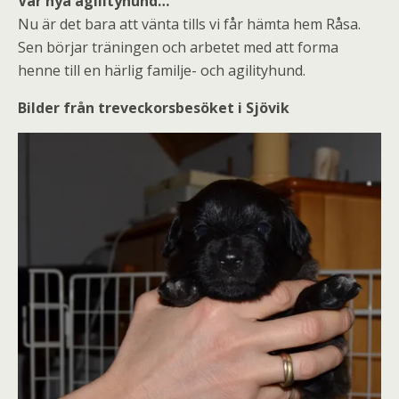
Vår nya agilityhund…
Nu är det bara att vänta tills vi får hämta hem Råsa.
Sen börjar träningen och arbetet med att forma
henne till en härlig familje- och agilityhund.
Bilder från treveckorsbesöket i Sjövik