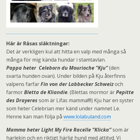
Här är Råsas släktningar:
Det är verkligen kul att hitta en valp med många så
många för mig kända hundar i stamtavlan.
Pappa heter Celeborn du Mourioche ”Kju”
(den
svarta hunden ovan). Under bilden på Kju återfinns
valpens farfar
Fin von der Labbecker Schweiz
och
farmor
Bletta de Kliandie
. (Blettas mormor är
Pepitte
des Drayeres
som är Lifas mamma!!!!) Kju har en syster
som heter Celebrian mer känd under namnet Le.
Henne kan man följa på
www.lolabuland.com
Mamma heter Light My Fire Racelle ”Klicka”
som är
harlekin och en riktigt härlig hund med attityd. Vi