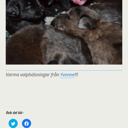
Varma valphälsningar från
Yvonne
!!!
Dela det här:
K
K
l
l