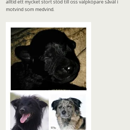
alltid ett mycket stort stöd till oss valpköpare såväl i
motvind som medvind.