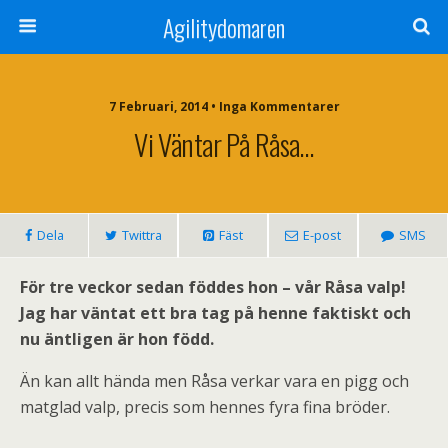
Agilitydomaren
7 Februari, 2014 • Inga Kommentarer
Vi Väntar På Råsa…
Dela
Twittra
Fäst
E-post
SMS
För tre veckor sedan föddes hon – vår Råsa valp!
Jag har väntat ett bra tag på henne faktiskt och
nu äntligen är hon född.
Än kan allt hända men Råsa verkar vara en pigg och
matglad valp, precis som hennes fyra fina bröder.