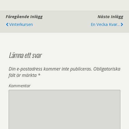
t
t
f
t
ö
f
n
ö
s
n
Föregående Inlägg
Nästa Inlägg
t
s
e
t
Vinterkursen
En Vecka Kvar...
r
e
)
r
)
Lämna ett svar
Din e-postadress kommer inte publiceras.
Obligatoriska
fält är märkta
*
Kommentar