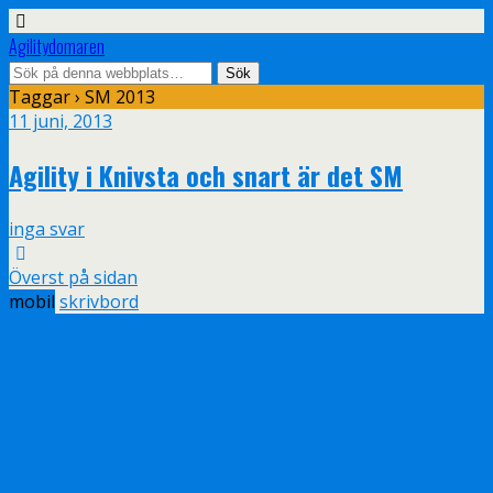
Agilitydomaren
Taggar › SM 2013
11 juni, 2013
Agility i Knivsta och snart är det SM
inga svar
Överst på sidan
mobil
skrivbord