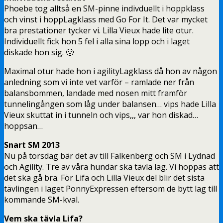
Phoebe tog alltså en SM-pinne indivduellt i hoppklass
och vinst i hoppLagklass med Go For It. Det var mycket
bra prestationer tycker vi. Lilla Vieux hade lite otur.
Individuellt fick hon 5 fel i alla sina lopp och i laget
diskade hon sig. 🙁
Maximal otur hade hon i agilityLagklass då hon av någon
anledning som vi inte vet varför – ramlade ner från
balansbommen, landade med nosen mitt framför
tunnelingången som låg under balansen… vips hade Lilla
Vieux skuttat in i tunneln och vips,,, var hon diskad…
hoppsan…
Snart SM 2013
Nu på torsdag bär det av till Falkenberg och SM i Lydnad
och Agility. Tre av våra hundar ska tävla lag. Vi hoppas att
det ska gå bra. För Lifa och Lilla Vieux del blir det sista
tävlingen i laget PonnyExpressen eftersom de bytt lag till
kommande SM-kval.
Vem ska tävla Lifa?