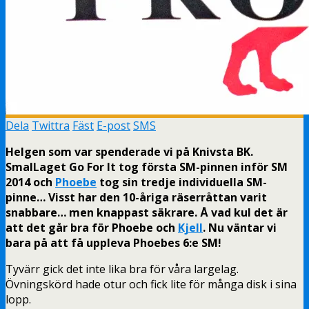
Dela
Twittra
Fäst
E-post
SMS
Helgen som var spenderade vi på Knivsta BK.
SmalLaget Go For It tog första SM-pinnen inför SM
2014 och
Phoebe
tog sin tredje individuella SM-
pinne… Visst har den 10-åriga räserråttan varit
snabbare… men knappast säkrare. Å vad kul det är
att det går bra för Phoebe och
Kjell
. Nu väntar vi
bara på att få uppleva Phoebes 6:e SM!
Tyvärr gick det inte lika bra för våra largelag.
Övningskörd hade otur och fick lite för många disk i sina
lopp.