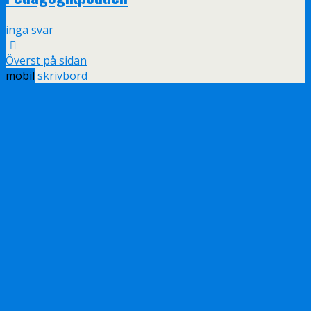
inga svar
Överst på sidan
mobil
skrivbord