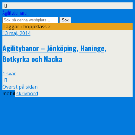
Agilitydomaren
Taggar › hoppklass 2
13 maj, 2014
Agilitybanor – Jönköping, Haninge,
Botkyrka och Nacka
1 svar
Överst på sidan
mobil
skrivbord