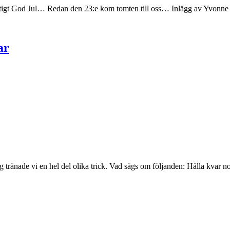
riktigt God Jul… Redan den 23:e kom tomten till oss… Inlägg av Yvonne
ar
ång tränade vi en hel del olika trick. Vad sägs om följanden: Hålla kva