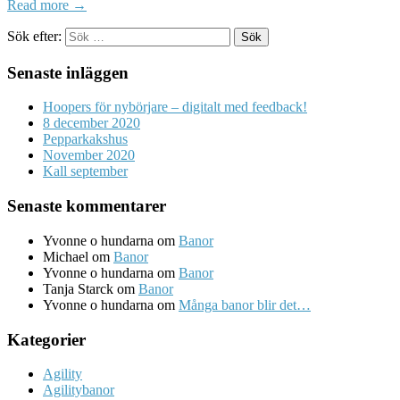
Read more →
Sök efter:
Senaste inläggen
Hoopers för nybörjare – digitalt med feedback!
8 december 2020
Pepparkakshus
November 2020
Kall september
Senaste kommentarer
Yvonne o hundarna
om
Banor
Michael
om
Banor
Yvonne o hundarna
om
Banor
Tanja Starck
om
Banor
Yvonne o hundarna
om
Många banor blir det…
Kategorier
Agility
Agilitybanor