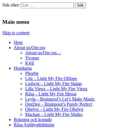
Sök efter:
Agilitydomaren
Agilitydomaren
Main menu
Skip to content
Hem
About us/Om oss
About us/Om oss…
Yvonne
Kjell
Hundarna
Phoebe
Lifa – Light My Fire Olifane
Ludwig – Light My Fire Slatan
Lilla Vieux – Light My Fire Vieux
Råsa – Light My Fire Illrosa
Leyla – Brainpool’s Let’s Make Magic
DeeDee – Brainpool’s Purely Perfect
Obelyn – Light My Fire Obelyn
Mackan – Light My Fire Malko
Bokning och kontakt
Råsa Agilityutbildning