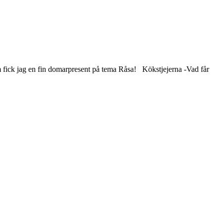
m fick jag en fin domarpresent på tema Råsa! Kökstjejerna -Vad får