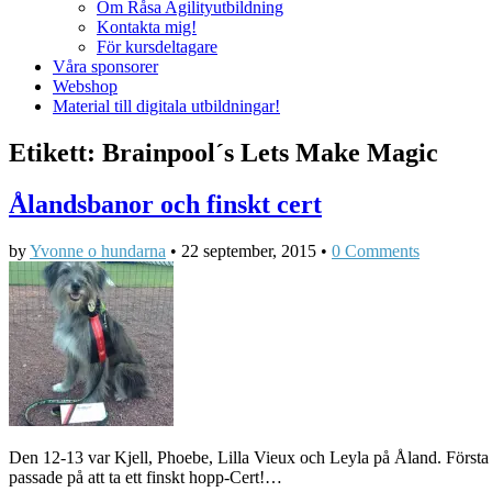
Om Råsa Agilityutbildning
Kontakta mig!
För kursdeltagare
Våra sponsorer
Webshop
Material till digitala utbildningar!
Etikett:
Brainpool´s Lets Make Magic
Ålandsbanor och finskt cert
by
Yvonne o hundarna
•
22 september, 2015
•
0 Comments
Den 12-13 var Kjell, Phoebe, Lilla Vieux och Leyla på Åland. Första
passade på att ta ett finskt hopp-Cert!…