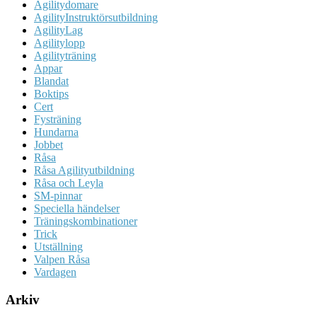
Agilitydomare
AgilityInstruktörsutbildning
AgilityLag
Agilitylopp
Agilityträning
Appar
Blandat
Boktips
Cert
Fysträning
Hundarna
Jobbet
Råsa
Råsa Agilityutbildning
Råsa och Leyla
SM-pinnar
Speciella händelser
Träningskombinationer
Trick
Utställning
Valpen Råsa
Vardagen
Arkiv