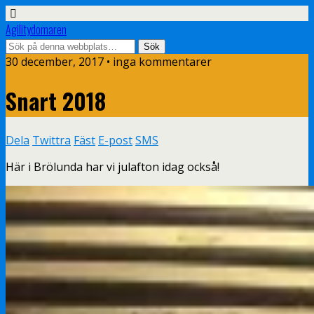
Agilitydomaren
30 december, 2017 • inga kommentarer
Snart 2018
Dela
Twittra
Fäst
E-post
SMS
Här i Brölunda har vi julafton idag också!