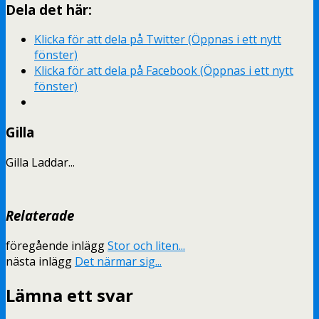
Dela det här:
Klicka för att dela på Twitter (Öppnas i ett nytt
fönster)
Klicka för att dela på Facebook (Öppnas i ett nytt
fönster)
Gilla
Gilla
Laddar...
Relaterade
föregående inlägg
Stor och liten...
nästa inlägg
Det närmar sig...
Lämna ett svar