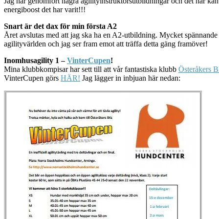
Jag har genomfört några agilityinstruktörsutbildningar och det har känts
energiboost det har varit!!!
Snart är det dax för min första A2
Året avslutas med att jag ska ha en A2-utbildning. Mycket spännande ty
agilityvärlden och jag ser fram emot att träffa detta gäng framöver!
Inomhusagility 1 –
VinterCupen
!
Mina klubbkompisar har sett till att vår fantastiska klubb
Österåkers 
VinterCupen görs
HÄR!
Jag lägger in inbjuan här nedan: