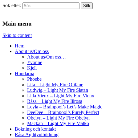
Sök efter:
Agilitydomaren
Agilitydomaren
Main menu
Skip to content
Hem
About us/Om oss
About us/Om oss…
Yvonne
Kjell
Hundarna
Phoebe
Lifa – Light My Fire Olifane
Ludwig – Light My Fire Slatan
Lilla Vieux – Light My Fire Vieux
Råsa – Light My Fire Illrosa
Leyla – Brainpool’s Let’s Make Magic
DeeDee – Brainpool’s Purely Perfect
Obelyn – Light My Fire Obelyn
Mackan – Light My Fire Malko
Bokning och kontakt
Råsa Agilityutbildning