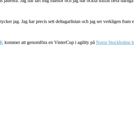
 jättebra. Jag har lärt mig massor och jag har också träffat flera härlig
cker jag. Jag har precis sett deltagarlistan och jag ser verkligen fram 
BK
kommer att genomföra en VinterCup i agility på
Norra Stockholms h