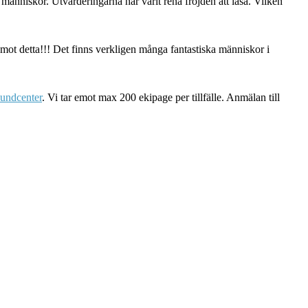
a människor. Utvärderingarna har varit rena fröjden att läsa. Vilken
emot detta!!! Det finns verkligen många fantastiska människor i
undcenter
. Vi tar emot max 200 ekipage per tillfälle. Anmälan till