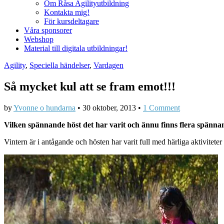
Om Råsa Agilityutbildning
Kontakta mig!
För kursdeltagare
Våra sponsorer
Webshop
Material till digitala utbildningar!
Agility
,
Speciella händelser
,
Vardagen
Så mycket kul att se fram emot!!!
by
Yvonne o hundarna
•
30 oktober, 2013
•
1 Comment
Vilken spännande höst det har varit och ännu finns flera spänna
Vintern är i antågande och hösten har varit full med härliga aktivitete