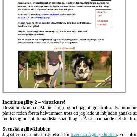
Inomhusagility 2 – vinterkurs!
Dessutom kommer Malin Tångring och jag att genomföra två inomhuskurse
platser redan första halvtimmen trots att jag lade ut inbjudan ganska s
hindersug och att träna distanshandling… Å så spännande det ska bli. B
Svenska agilityklubben
Jag sitter med i interimstyrelsen för
Svenska Agilityklubben
. För info