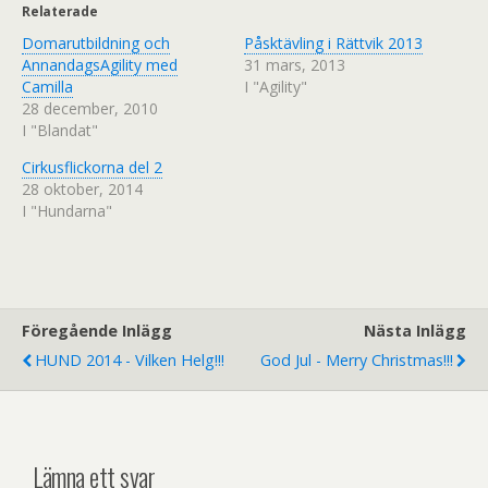
t
b
Relaterade
e
o
r
o
Domarutbildning och
(
k
Påsktävling i Rättvik 2013
Ö
(
AnnandagsAgility med
31 mars, 2013
p
Ö
p
p
Camilla
I "Agility"
n
p
28 december, 2010
a
n
s
a
I "Blandat"
i
s
e
i
t
e
Cirkusflickorna del 2
t
t
n
t
28 oktober, 2014
y
n
I "Hundarna"
t
y
t
t
f
t
ö
f
n
ö
s
n
t
s
e
t
r
e
Föregående Inlägg
)
r
Nästa Inlägg
)
HUND 2014 - Vilken Helg!!!
God Jul - Merry Christmas!!!
Lämna ett svar