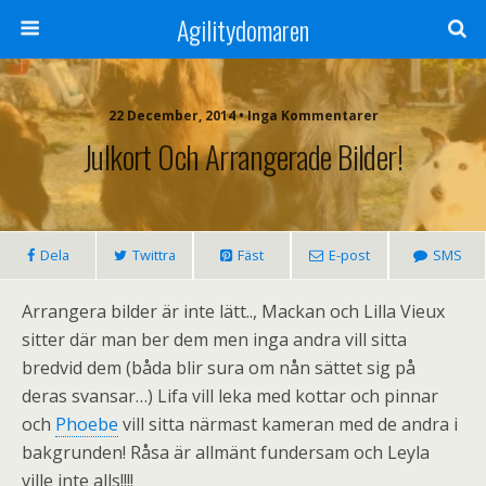
Agilitydomaren
22 December, 2014 • Inga Kommentarer
Julkort Och Arrangerade Bilder!
Dela
Twittra
Fäst
E-post
SMS
Arrangera bilder är inte lätt.., Mackan och Lilla Vieux
sitter där man ber dem men inga andra vill sitta
bredvid dem (båda blir sura om nån sättet sig på
deras svansar…) Lifa vill leka med kottar och pinnar
och
Phoebe
vill sitta närmast kameran med de andra i
bakgrunden! Råsa är allmänt fundersam och Leyla
ville inte alls!!!!