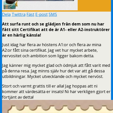
Dela
Twittra
Fäst
E-post
SMS
Att surfa runt och se glädjen från dem som nu har
fått sitt Certifikat att de är A1- eller A2-instruktörer
är en härlig känsla!
Just idag har flera av höstens A1:or och flera av mina
A2:or fått sina certifikat. Jag vet hur mycket arbete,
nervositet och ambition som ligger bakom detta.
Jag känner mig mycket glad och ödmjuk att fått varit med
på denna resa. Jag minns själv hur det var att gå dessa
utbildningar. Mycket utvecklande och mycket nervöst.
Stort och varmt grattis till er alla! Jag hoppas att ni
kommer att värdesätta er insats! Ni har verkligen gjort er
förtjänt av detta!