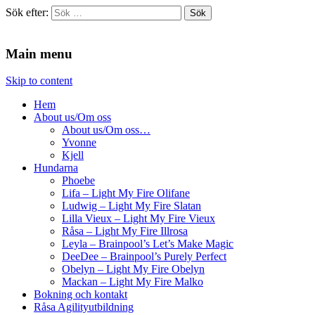
Sök efter:
Agilitydomaren
Agilitydomaren
Main menu
Skip to content
Hem
About us/Om oss
About us/Om oss…
Yvonne
Kjell
Hundarna
Phoebe
Lifa – Light My Fire Olifane
Ludwig – Light My Fire Slatan
Lilla Vieux – Light My Fire Vieux
Råsa – Light My Fire Illrosa
Leyla – Brainpool’s Let’s Make Magic
DeeDee – Brainpool’s Purely Perfect
Obelyn – Light My Fire Obelyn
Mackan – Light My Fire Malko
Bokning och kontakt
Råsa Agilityutbildning