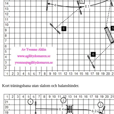
Kort träningsbana utan slalom och balanshinder.