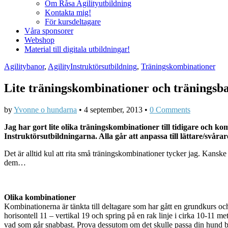
Om Råsa Agilityutbildning
Kontakta mig!
För kursdeltagare
Våra sponsorer
Webshop
Material till digitala utbildningar!
Agilitybanor
,
AgilityInstruktörsutbildning
,
Träningskombinationer
Lite träningskombinationer och träningsb
by
Yvonne o hundarna
•
4 september, 2013
•
0 Comments
Jag har gort lite olika träningskombinationer till tidigare och 
Instruktörsutbildningarna. Alla går att anpassa till lättare/svårar
Det är alltid kul att rita små träningskombinationer tycker jag. Kans
dem…
Olika kombinationer
Kombinationerna är tänkta till deltagare som har gått en grundkurs och
horisontell 11 – vertikal 19 och spring på en rak linje i cirka 10-11 
vad som går snabbast. Prova dessutom om det skulle passa din hund b