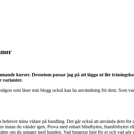
anor
kommande kurser. Dessutom passar jag på att lägga ut lite tränings
e varianter.
ke någon som läser min blogg också kan ha användning för dem. Som vanl
 behöver träna vidare på handling. Det går också att använda dem för att
meter innan du vänder igen. Prova med enbart blindbyten, framförbyten el
ättre om du spinger med hunden. Vad fungerar bäst för er och vad gör e