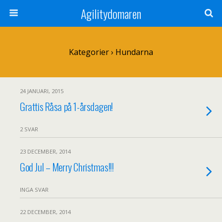
Agilitydomaren
Kategorier ›
Hundarna
24 JANUARI, 2015
Grattis Råsa på 1-årsdagen!
2 SVAR
23 DECEMBER, 2014
God Jul – Merry Christmas!!!
INGA SVAR
22 DECEMBER, 2014