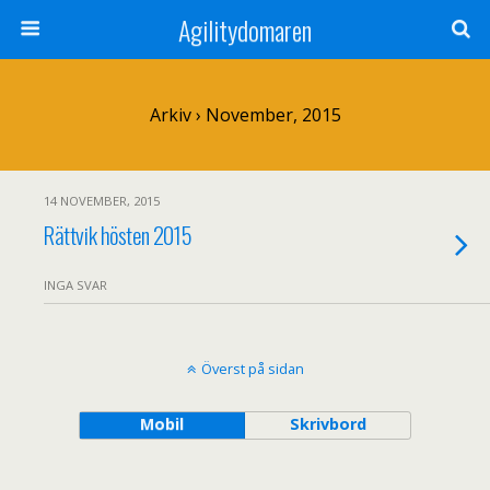
Agilitydomaren
Arkiv › November, 2015
14 NOVEMBER, 2015
Rättvik hösten 2015
INGA SVAR
Överst på sidan
Mobil
Skrivbord